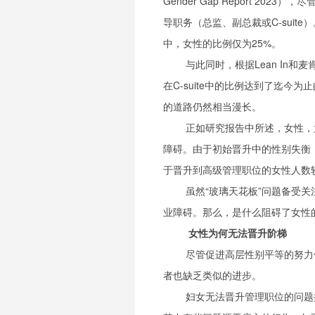
Gender Gap Report 2
导职务（总监、副总裁或C-suite
中，女性的比例仅为25%。
与此同时，根据Lean In
在C-suite中的比例达到了迄今
的道路仍然相当漫长。
正如研究报告中所述，女性，
障碍。由于初始晋升中的性别失衡
于晋升到高级管理职位的女性人数
虽然“玻璃天花板”问题备受
业障碍。那么，是什么阻碍了女性
女性为何无法晋升阶梯
尽管促进高层性别平等的努力
者也缺乏类似的进步。
妇女无法晋升管理职位的问题