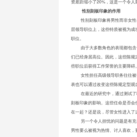
资差距缩小了20%，这是一个令人
性别刻板印象的作用
性别刻板印象将男性而非女性
层领导职位上，这些特质被视为成
职位。
由于大多数角色的表现都包含
们已经身居高位。因此，这些陈规
些职位后获得工作荣誉的主要障碍
女性担任高级领导职务往往被
表也可以通过改变这些陈规定型观
在最近的研究中，通过测试了
刻板印象的影响。这些任命是否会
在一起？还是说，尽管女性进入了
另一个令人担忧的问题是有充
男性要么被视为热情、讨人喜欢，